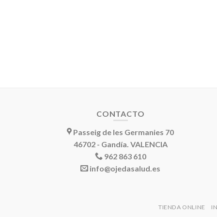
CONTACTO
Passeig de les Germanies 70
46702 - Gandía. VALENCIA
962 863 610
info@ojedasalud.es
TIENDA ONLINE
I