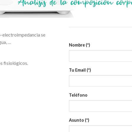
o-electroimpedancia se
gua, …
Nombre (*)
s fisiológicos.
Tu Email (*)
Teléfono
Asunto (*)