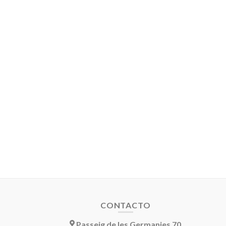
CONTACTO
Passeig de les Germanies 70